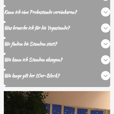
Kann ich eine Probestunde vereinbaren?
Was brauche ich für die Yogastunde?
Wo finden die Stunden statt?
Wie kann ich Stunden absagen?
Wie lange gilt der 10er-Block?